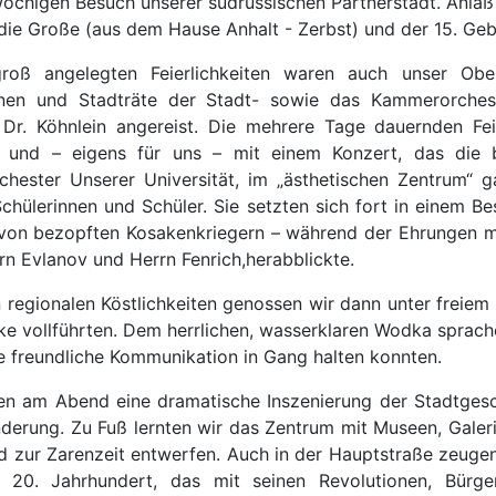
wöchigen Besuch unserer südrussischen Partnerstadt. Anla
die Große (aus dem Hause Anhalt - Zerbst) und der 15. Geb
roß angelegten Feierlichkeiten waren auch unser Obe
nnen und Stadträte der Stadt- sowie das Kammerorchest
 Dr. Köhnlein angereist. Die mehrere Tage dauernden Fe
 und – eigens für uns – mit einem Konzert, das die 
hester Unserer Universität, im „ästhetischen Zentrum“ 
chülerinnen und Schüler. Sie setzten sich fort in einem Be
on bezopften Kosakenkriegern – während der Ehrungen mi
rn Evlanov und Herrn Fenrich,herabblickte.
n regionalen Köstlichkeiten genossen wir dann unter freie
e vollführten. Dem herrlichen, wasserklaren Wodka sprache
ne freundliche Kommunikation in Gang halten konnten.
n am Abend eine dramatische Inszenierung der Stadtgesch
änderung. Zu Fuß lernten wir das Zentrum mit Museen, Galer
and zur Zarenzeit entwerfen. Auch in der Hauptstraße zeuge
 20. Jahrhundert, das mit seinen Revolutionen, Bürge