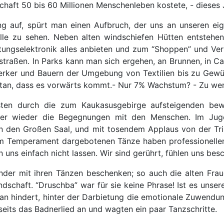
haft 50 bis 60 Millionen Menschenleben kostete, - dieses
g auf, spürt man einen Aufbruch, der uns an unseren e
elle zu sehen. Neben alten windschiefen Hütten entste
ltungselektronik alles anbieten und zum “Shoppen” und Ve
traßen. In Parks kann man sich ergehen, an Brunnen, in Ca
rker und Bauern der Umgebung von Textilien bis zu Gewürz
ntan, dass es vorwärts kommt.- Nur 7% Wachstum? - Zu we
ten durch die zum Kaukasusgebirge aufsteigenden bewa
er wieder die Begegnungen mit den Menschen. Im Ju
 in den Großen Saal, und mit tosendem Applaus von der Tr
dem Temperament dargebotenen Tänze haben professionellen
 uns einfach nicht lassen. Wir sind gerührt, fühlen uns bes
nder mit ihren Tänzen beschenken; so auch die alten Fra
dschaft. “Druschba” war für sie keine Phrase! Ist es unse
ran hindert, hinter der Darbietung die emotionale Zuwendu
seits das Badnerlied an und wagten ein paar Tanzschritte.