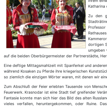
ihrem ein
Katharina 
Zu den g
Stadträti
Professor
Rathauses
Kammerorc
dortigen S
umgeben v
auf die beiden Oberbürgermeister der Partnerstädte, Her
Eine deftige Mittagsmahlzeit mit Spanferkel und andere
während Kosaken zu Pferde ihre kriegerischen Kunststück
so ziemlich die einzigen Wörter waren, mit denen wir ei
Zum Abschluß der Feier erlebten Tausende von Mensche
Feuerwerk. Krasnodar ist eine Stadt tief greifender Ver
Fantasie konnte man sich hier das Bild des alten Russl
vieles verfallen, heruntergekommen, oder Ruine. Das