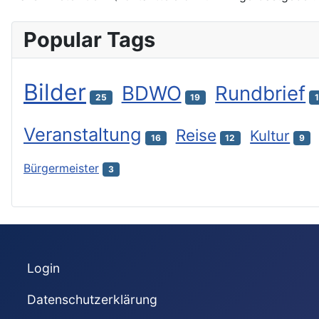
Popular Tags
Bilder
BDWO
Rundbrief
25
19
Veranstaltung
Reise
Kultur
16
12
9
Bürgermeister
3
Login
Datenschutzerklärung