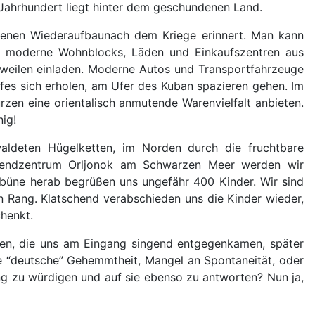
 Jahrhundert liegt hinter dem geschundenen Land.
igenen Wiederaufbaunach dem Kriege erinnert. Man kann
hen moderne Wohnblocks, Läden und Einkaufszentren aus
rweilen einladen. Moderne Autos und Transportfahrzeuge
fes sich erholen, am Ufer des Kuban spazieren gehen. Im
en eine orientalisch anmutende Warenvielfalt anbieten.
nig!
ldeten Hügelketten, im Norden durch die fruchtbare
gendzentrum Orljonok am Schwarzen Meer werden wir
ibüne herab begrüßen uns ungefähr 400 Kinder. Wir sind
 Rang. Klatschend verabschieden uns die Kinder wieder,
chenkt.
uen, die uns am Eingang singend entgegenkamen, später
re “deutsche” Gehemmtheit, Mangel an Spontaneität, oder
ng zu würdigen und auf sie ebenso zu antworten? Nun ja,