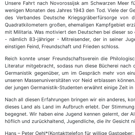
Unsere Fahrt nach Novorossijsk am Schwarzen Meer füh
wenigen Monaten des Jahres 1943 den Tod. Viele der Gef
des Verbandes Deutsche Kriegsgräberfürsorge von 
Quadratkilometern großen, ehemaligen Kampfgebiet erzäh
mit Militaria. Was motiviert den Deutschen bei dieser so 
- nämlich 83-jähriger - Mitreisender, der in seiner J
einstigen Feind, Freundschaft und Frieden schloss.
Reich konnte unser Freundschaftsverein die Philologis
Literatur mitgebracht, sodass nun diese Bücherei nach 
Germanistik gegenüber, um im Gespräch mehr von einan
unseren Massenuniversitäten vor Neid erblassen können.
der jungen Germanistik-Studenten erwähnt einige Zeit in 
Nach all diesen Erfahrungen bringen wir ein anderes, ko
dieses Land als Land im Aufbruch erlebt. Der Stimmung 
begegnet. Wir haben eine Jugend kennen gelernt, der Al
höflich und zurückhaltend, Jugendliche, die ihr Gesicht 
Hans – Peter Oehl*(Kontakttelefon für willige Gastgeber