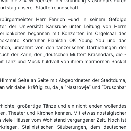
ß war die 214. Wiederkehr der Gründung Krasnodars durch
urtstag unserer Städtefreundschaft.
rbürgermeister Herr Fenrich –und in seinem Gefolge
er der Universität Karlsruhe unter Leitung von Herrn
ierlichkeiten begannen mit Konzerten im Orgelsaal des
bekannte Karlsruher Pianistin OK Young You und das
gaben, umrahmt von den tänzerischen Darbietungen der
such der Zarin, der „deutschen Mutter” Krasnodars, die -
t Tanz und Musik huldvoll von ihrem marmornen Sockel
m Himmel Seite an Seite mit Abgeordneten der Stadtduma,
n wir dabei kräftig zu, da ja “Nastrowje” und “Druschba”
ichte, großartige Tänze und ein nicht enden wollendes
ien, Theater und Kirchen kennen. Mit etwas nostalgischer
n viele Häuser vom Wohlstand vergangener Zeit. Noch ist
rkriegen, Stalinistischen Säuberungen, dem deutschen