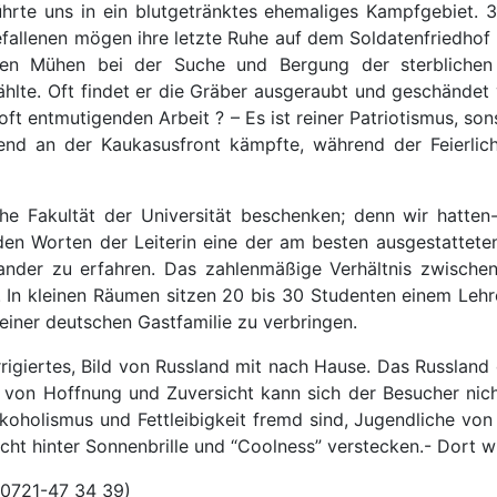
rte uns in ein blutgetränktes ehemaliges Kampfgebiet. 3
allenen mögen ihre letzte Ruhe auf dem Soldatenfriedhof 
den Mühen bei der Suche und Bergung der sterblichen
lte. Oft findet er die Gräber ausgeraubt und geschändet 
oft entmutigenden Arbeit ? – Es ist reiner Patriotismus, so
ugend an der Kaukasusfront kämpfte, während der Feierlic
che Fakultät der Universität beschenken; denn wir hatten
den Worten der Leiterin eine der am besten ausgestattete
der zu erfahren. Das zahlenmäßige Verhältnis zwischen 
 In kleinen Räumen sitzen 20 bis 30 Studenten einem Lehre
einer deutschen Gastfamilie zu verbringen.
rrigiertes, Bild von Russland mit nach Hause. Das Russlan
von Hoffnung und Zuversicht kann sich der Besucher nicht
koholismus und Fettleibigkeit fremd sind, Jugendliche von
nicht hinter Sonnenbrille und “Coolness” verstecken.- Dort 
: 0721-47 34 39)