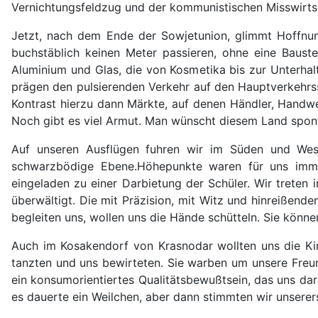
Vernichtungsfeldzug und der kommunistischen Misswirtsc
Jetzt, nach dem Ende der Sowjetunion, glimmt Hoffnun
buchstäblich keinen Meter passieren, ohne eine Baust
Aluminium und Glas, die von Kosmetika bis zur Unterha
prägen den pulsierenden Verkehr auf den Hauptverkehrss
Kontrast hierzu dann Märkte, auf denen Händler, Handwe
Noch gibt es viel Armut. Man wünscht diesem Land spo
Auf unseren Ausflügen fuhren wir im Süden und Wes
schwarzbödige Ebene.Höhepunkte waren für uns imm
eingeladen zu einer Darbietung der Schüler. Wir treten
überwältigt. Die mit Präzision, mit Witz und hinreißen
begleiten uns, wollen uns die Hände schütteln. Sie können
Auch im Kosakendorf von Krasnodar wollten uns die Ki
tanzten und uns bewirteten. Sie warben um unsere Freun
ein konsumorientiertes Qualitätsbewußtsein, das uns da
es dauerte ein Weilchen, aber dann stimmten wir unserer